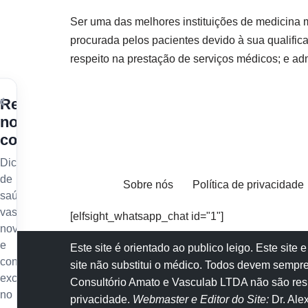
Ser uma das melhores instituições de medicina
procurada pelos pacientes devido à sua qualifica
respeito na prestação de serviços médicos; e ad
×
Receba
nossos
conteúdos
Dicas
de
Sobre nós
Política de privacidade
saúde
vascular,
[elfsight_whatsapp_chat id="1"]
novidades
e
Este site é orientado ao publico leigo. Este sit
conteúdo
site não substitui o
médico
. Todos devem sempre
exclusivo
Consultório Amato e
Vasculab
LTDA não são resp
no
privacidade
.
Webmaster e Editor do Site:
Dr. Al