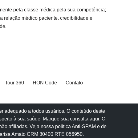
lmente pela classe médica pela sua competência;
a relação médico paciente, credibilidade e
de.
Tour 360
HON Code
Contato
 ser adequado a todos usuários. O conteúdo deste
speito à sua saúde.
Marque sua consulta aqui
. O
ão afiliadas.
Veja nossa política Anti-SPAM e de
Marisa Amato CRM 30400 RTE 056950.