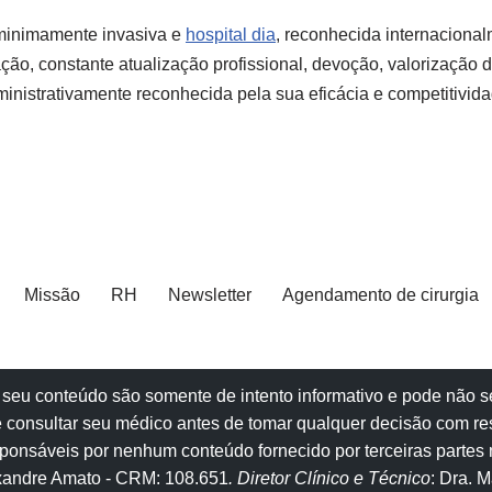
 minimamente invasiva e
hospital dia
, reconhecida internaciona
ção, constante atualização profissional, devoção, valorização d
ministrativamente reconhecida pela sua eficácia e competitivida
Missão
RH
Newsletter
Agendamento de cirurgia
e e seu conteúdo são somente de intento informativo e pode não
 consultar seu
médico
antes de tomar qualquer decisão com re
onsáveis por nenhum conteúdo fornecido por terceiras partes n
exandre Amato
- CRM: 108.651
. Diretor Clínico e Técnico
: Dra. 