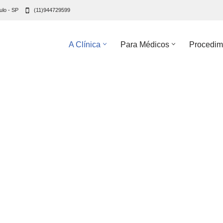
ulo - SP
(11)944729599
A Clínica
Para Médicos
Procedim