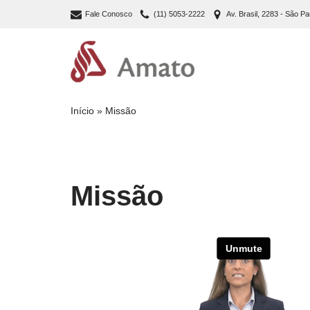
Fale Conosco
(11) 5053-2222
Av. Brasil, 2283 - São Pa
Pular
para
o
conteúdo
Início
»
Missão
Missão