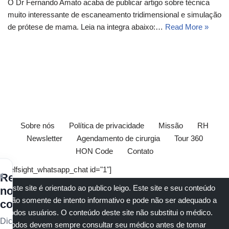
O Dr Fernando Amato acaba de publicar artigo sobre técnica
muito interessante de escaneamento tridimensional e simulação
de prótese de mama. Leia na integra abaixo:…
Read More »
Sobre nós
Política de privacidade
Missão
RH
Newsletter
Agendamento de cirurgia
Tour 360
HON Code
Contato
[elfsight_whatsapp_chat id="1"]
×
Receba
Este site é orientado ao publico leigo. Este site e seu conteúdo
nossos
são somente de intento informativo e pode não ser adequado a
conteúdos
todos usuários. O conteúdo deste site não substitui o
médico
.
Dicas
Todos devem sempre consultar seu
médico
antes de tomar