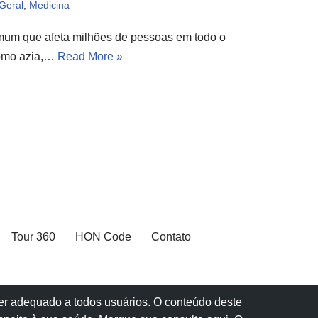
 Geral
,
Medicina
mum que afeta milhões de pessoas em todo o
como azia,…
Read More »
Tour 360
HON Code
Contato
 ser adequado a todos usuários. O conteúdo deste