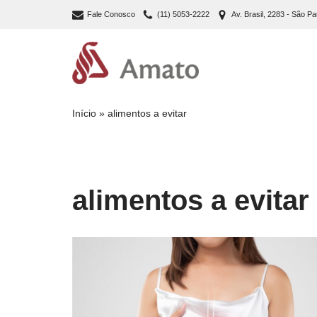
Fale Conosco
(11) 5053-2222
Av. Brasil, 2283 - São Pa
Pular
para
o
conteúdo
Início
»
alimentos a evitar
alimentos a evitar