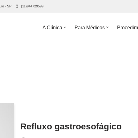
ulo - SP
(11)944729599
A Clínica
Para Médicos
Procedim
Refluxo gastroesofágico