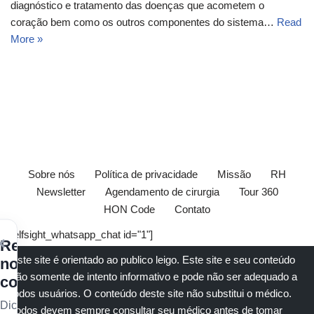
diagnóstico e tratamento das doenças que acometem o
coração bem como os outros componentes do sistema…
Read
More »
Sobre nós
Política de privacidade
Missão
RH
Newsletter
Agendamento de cirurgia
Tour 360
HON Code
Contato
[elfsight_whatsapp_chat id="1"]
×
Receba
Este site é orientado ao publico leigo. Este site e seu conteúdo
nossos
são somente de intento informativo e pode não ser adequado a
conteúdos
todos usuários. O conteúdo deste site não substitui o
médico
.
Dicas
Todos devem sempre consultar seu
médico
antes de tomar