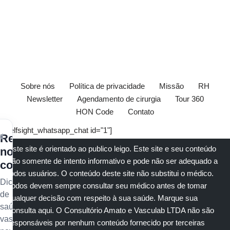
Sobre nós
Política de privacidade
Missão
RH
Newsletter
Agendamento de cirurgia
Tour 360
HON Code
Contato
[elfsight_whatsapp_chat id="1"]
×
Receba
Este site é orientado ao publico leigo. Este site e seu conteúdo
nossos
são somente de intento informativo e pode não ser adequado a
conteúdos
todos usuários. O conteúdo deste site não substitui o
médico
.
Dicas
Todos devem sempre consultar seu
médico
antes de tomar
de
qualquer decisão com respeito à sua saúde.
Marque sua
saúde
consulta aqui
. O Consultório Amato e
Vasculab
LTDA não são
vascular,
responsáveis por nenhum conteúdo fornecido por terceiras