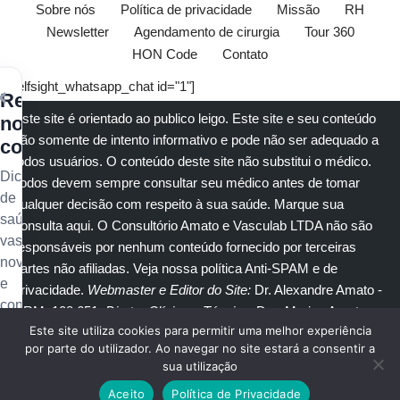
Sobre nós
Política de privacidade
Missão
RH
Newsletter
Agendamento de cirurgia
Tour 360
HON Code
Contato
[elfsight_whatsapp_chat id="1"]
×
Receba
Este site é orientado ao publico leigo. Este site e seu conteúdo
nossos
são somente de intento informativo e pode não ser adequado a
conteúdos
todos usuários. O conteúdo deste site não substitui o
médico
.
Dicas
Todos devem sempre consultar seu
médico
antes de tomar
de
qualquer decisão com respeito à sua saúde.
Marque sua
saúde
consulta aqui
. O Consultório Amato e
Vasculab
LTDA não são
vascular,
responsáveis por nenhum conteúdo fornecido por terceiras
novidades
partes não afiliadas.
Veja nossa política Anti-SPAM e de
e
privacidade
.
Webmaster e Editor do Site:
Dr. Alexandre Amato
-
conteúdo
CRM: 108.651
. Diretor Clínico e Técnico
: Dra. Marisa Amato
exclusivo
Este site utiliza cookies para permitir uma melhor experiência
CRM 30400 RTE 056950.
no
por parte do utilizador. Ao navegar no site estará a consentir a
sua utilização
seu
© Copyright 2023
Amato Consultório Médico
. Todos direitos
e-
Aceito
Política de Privacidade