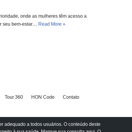
ioridade, onde as mulheres têm acesso a
ter seu bem-estar…
Read More »
Tour 360
HON Code
Contato
 ser adequado a todos usuários. O conteúdo deste
speito à sua saúde.
Marque sua consulta aqui
. O