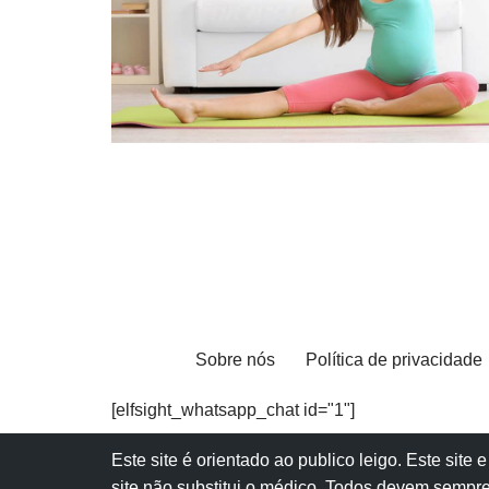
Sobre nós
Política de privacidade
[elfsight_whatsapp_chat id="1"]
Este site é orientado ao publico leigo. Este sit
site não substitui o
médico
. Todos devem sempre