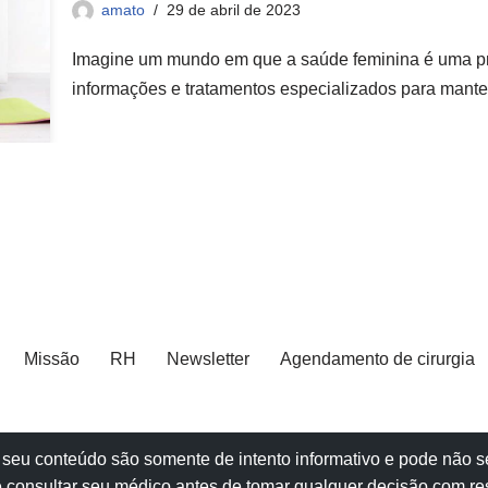
amato
29 de abril de 2023
Imagine um mundo em que a saúde feminina é uma pr
informações e tratamentos especializados para man
Missão
RH
Newsletter
Agendamento de cirurgia
e e seu conteúdo são somente de intento informativo e pode não
 consultar seu
médico
antes de tomar qualquer decisão com re