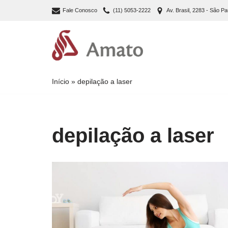
Fale Conosco
(11) 5053-2222
Av. Brasil, 2283 - São Pa
Pular
para
o
conteúdo
Início
»
depilação a laser
depilação a laser