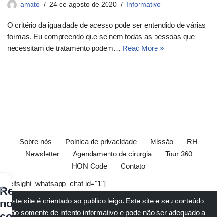
amato
24 de agosto de 2020
Informativo
O critério da igualdade de acesso pode ser entendido de várias
formas. Eu compreendo que se nem todas as pessoas que
necessitam de tratamento podem…
Read More »
Sobre nós
Política de privacidade
Missão
RH
Newsletter
Agendamento de cirurgia
Tour 360
HON Code
Contato
[elfsight_whatsapp_chat id="1"]
×
Receba
Este site é orientado ao publico leigo. Este site e seu conteúdo
nossos
são somente de intento informativo e pode não ser adequado a
conteúdos