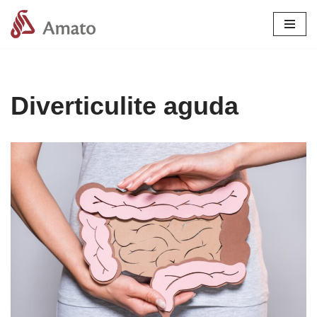
Pular
para
o
conteúdo
Diverticulite aguda