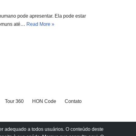
humano pode apresentar. Ela pode estar
 comuns até…
Read More »
Tour 360
HON Code
Contato
 ser adequado a todos usuários. O conteúdo deste