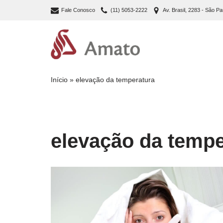
Fale Conosco
(11) 5053-2222
Av. Brasil, 2283 - São Pa
Pular
para
o
conteúdo
Início
»
elevação da temperatura
elevação da tempe