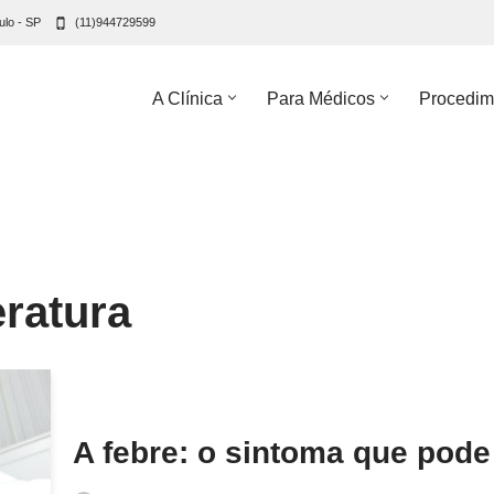
ulo - SP
(11)944729599
A Clínica
Para Médicos
Procedim
ratura
A febre: o sintoma que pode