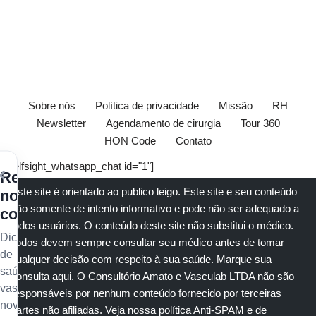
Sobre nós
Política de privacidade
Missão
RH
Newsletter
Agendamento de cirurgia
Tour 360
HON Code
Contato
[elfsight_whatsapp_chat id="1"]
×
Receba
Este site é orientado ao publico leigo. Este site e seu conteúdo
nossos
são somente de intento informativo e pode não ser adequado a
conteúdos
todos usuários. O conteúdo deste site não substitui o
médico
.
Dicas
Todos devem sempre consultar seu
médico
antes de tomar
de
qualquer decisão com respeito à sua saúde.
Marque sua
saúde
consulta aqui
. O Consultório Amato e
Vasculab
LTDA não são
vascular,
responsáveis por nenhum conteúdo fornecido por terceiras
novidades
partes não afiliadas.
Veja nossa política Anti-SPAM e de