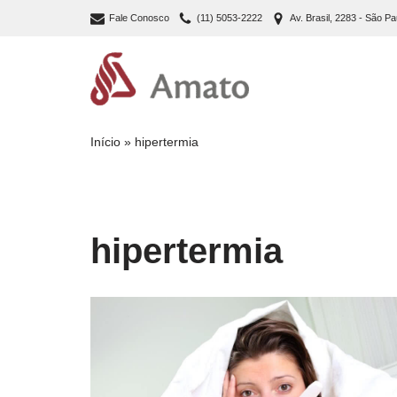
Fale Conosco
(11) 5053-2222
Av. Brasil, 2283 - São Pa
Pular
para
o
conteúdo
Início
»
hipertermia
hipertermia