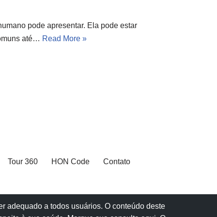
humano pode apresentar. Ela pode estar
 comuns até…
Read More »
Tour 360
HON Code
Contato
 ser adequado a todos usuários. O conteúdo deste