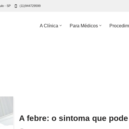
ulo - SP
(11)944729599
A Clínica
Para Médicos
Procedim
A febre: o sintoma que pode