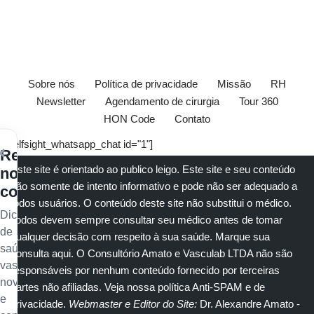
Sobre nós
Política de privacidade
Missão
RH
Newsletter
Agendamento de cirurgia
Tour 360
HON Code
Contato
[elfsight_whatsapp_chat id="1"]
×
Receba
Este site é orientado ao publico leigo. Este site e seu conteúdo
nossos
são somente de intento informativo e pode não ser adequado a
conteúdos
todos usuários. O conteúdo deste site não substitui o
médico
.
Dicas
Todos devem sempre consultar seu
médico
antes de tomar
de
qualquer decisão com respeito à sua saúde.
Marque sua
saúde
consulta aqui
. O Consultório Amato e
Vasculab
LTDA não são
vascular,
responsáveis por nenhum conteúdo fornecido por terceiras
novidades
partes não afiliadas.
Veja nossa política Anti-SPAM e de
e
privacidade
.
Webmaster e Editor do Site:
Dr. Alexandre Amato
-