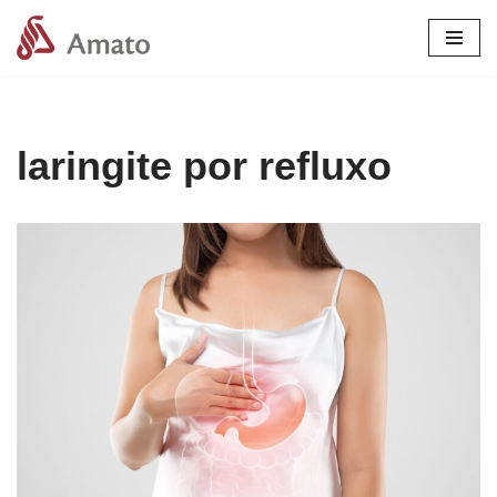
Pular
para
o
conteúdo
laringite por refluxo