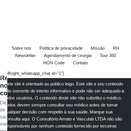
Sobre nós
Política de privacidade
Missão
RH
Newsletter
Agendamento de cirurgia
Tour 360
HON Code
Contato
[elfsight_whatsapp_chat id="1"]
×
Receba
Este site é orientado ao publico leigo. Este site e seu conteúdo
nossos
são somente de intento informativo e pode não ser adequado a
conteúdos
todos usuários. O conteúdo deste site não substitui o
médico
.
Dicas
Todos devem sempre consultar seu
médico
antes de tomar
de
qualquer decisão com respeito à sua saúde.
Marque sua
saúde
consulta aqui
. O Consultório Amato e
Vasculab
LTDA não são
vascular,
responsáveis por nenhum conteúdo fornecido por terceiras
novidades