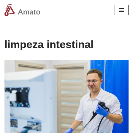
Pular
para
o
conteúdo
limpeza intestinal