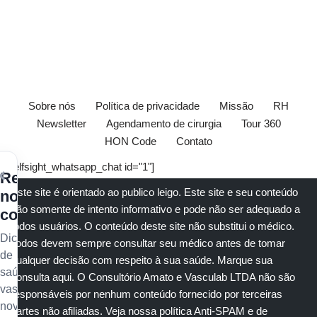
Sobre nós
Política de privacidade
Missão
RH
Newsletter
Agendamento de cirurgia
Tour 360
HON Code
Contato
[elfsight_whatsapp_chat id="1"]
×
Receba
Este site é orientado ao publico leigo. Este site e seu conteúdo
nossos
são somente de intento informativo e pode não ser adequado a
conteúdos
todos usuários. O conteúdo deste site não substitui o
médico
.
Dicas
Todos devem sempre consultar seu
médico
antes de tomar
de
qualquer decisão com respeito à sua saúde.
Marque sua
saúde
consulta aqui
. O Consultório Amato e
Vasculab
LTDA não são
vascular,
responsáveis por nenhum conteúdo fornecido por terceiras
novidades
partes não afiliadas.
Veja nossa política Anti-SPAM e de