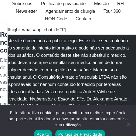
Sobre nós
Política de privacidade
Missão
RH
Newsletter
Agendamento de cirurgia
Tour 360
HON Code
Contato
[elfsight_whatsapp_chat id="1"]
×
Receba
Este site é orientado ao publico leigo. Este site e seu conteúdo
nossos
são somente de intento informativo e pode não ser adequado a
conteúdos
todos usuários. O conteúdo deste site não substitui o
médico
.
Dicas
Todos devem sempre consultar seu
médico
antes de tomar
de
qualquer decisão com respeito à sua saúde.
Marque sua
saúde
consulta aqui
. O Consultório Amato e
Vasculab
LTDA não são
vascular,
responsáveis por nenhum conteúdo fornecido por terceiras
novidades
partes não afiliadas.
Veja nossa política Anti-SPAM e de
e
privacidade
.
Webmaster e Editor do Site:
Dr. Alexandre Amato
-
conteúdo
CRM: 108.651
. Diretor Clínico e Técnico
: Dra. Marisa Amato
exclusivo
Este site utiliza cookies para permitir uma melhor experiência
CRM 30400 RTE 056950.
no
por parte do utilizador. Ao navegar no site estará a consentir a
sua utilização
seu
© Copyright 2023
Amato Consultório Médico
. Todos direitos
e-
Aceito
Política de Privacidade