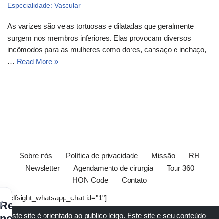
Especialidade: Vascular
As varizes são veias tortuosas e dilatadas que geralmente
surgem nos membros inferiores. Elas provocam diversos
incômodos para as mulheres como dores, cansaço e inchaço,
…
Read More »
Sobre nós
Política de privacidade
Missão
RH
Newsletter
Agendamento de cirurgia
Tour 360
HON Code
Contato
[elfsight_whatsapp_chat id="1"]
×
Receba
Este site é orientado ao publico leigo. Este site e seu conteúdo
nossos