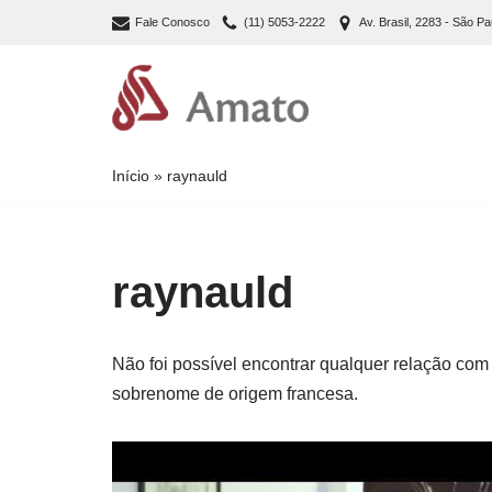
Fale Conosco
(11) 5053-2222
Av. Brasil, 2283 - São Pa
Pular
para
o
conteúdo
Início
»
raynauld
raynauld
Não foi possível encontrar qualquer relação com
sobrenome de origem francesa.