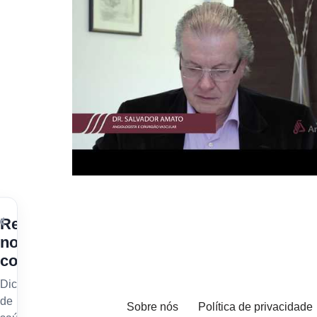
×
Receba
nossos
conteúdos
Dicas
de
Sobre nós
Política de privacidade