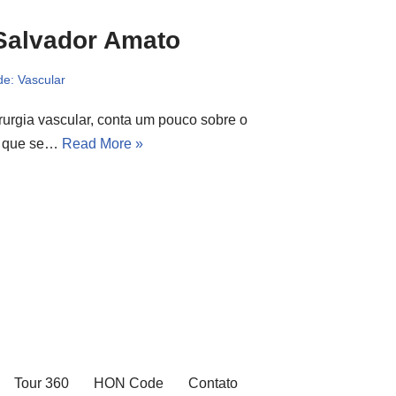
Salvador Amato
de: Vascular
rurgia vascular, conta um pouco sobre o
r que se…
Read More »
Tour 360
HON Code
Contato