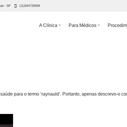
ulo - SP
(11)944729599
A Clínica
Para Médicos
Procedim
 saúde para o termo ‘raynauld’. Portanto, apenas descrevo-o c