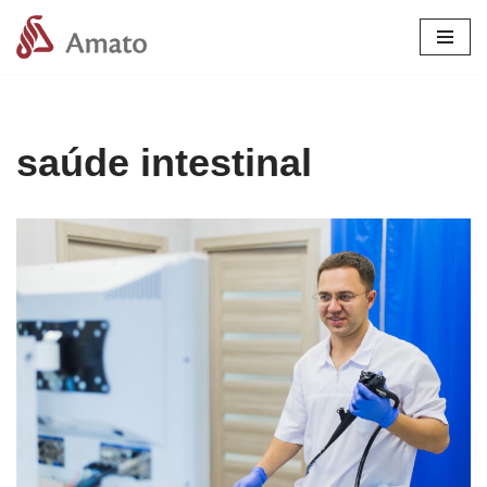
Pular
para
o
conteúdo
saúde intestinal