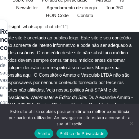
Newsletter
Agendamento de cirurgia
Tour 360
HON Code
Contato
[elfsight_whatsapp_chat id="1"]
×
Receba
Este site é orientado ao publico leigo. Este site e seu conteúdo
nossos
são somente de intento informativo e pode não ser adequado a
conteúdos
todos usuários. O conteúdo deste site não substitui o
médico
.
Dicas
Todos devem sempre consultar seu
médico
antes de tomar
de
qualquer decisão com respeito à sua saúde.
Marque sua
saúde
consulta aqui
. O Consultório Amato e
Vasculab
LTDA não são
vascular,
responsáveis por nenhum conteúdo fornecido por terceiras
novidades
partes não afiliadas.
Veja nossa política Anti-SPAM e de
e
privacidade
.
Webmaster e Editor do Site:
Dr. Alexandre Amato
-
conteúdo
CRM: 108.651
. Diretor Clínico e Técnico
: Dra. Marisa Amato
exclusivo
Este site utiliza cookies para permitir uma melhor experiência
CRM 30400 RTE 056950.
no
por parte do utilizador. Ao navegar no site estará a consentir a
sua utilização
seu
© Copyright 2023
Amato Consultório Médico
. Todos direitos
e-
Aceito
Política de Privacidade
reservados.