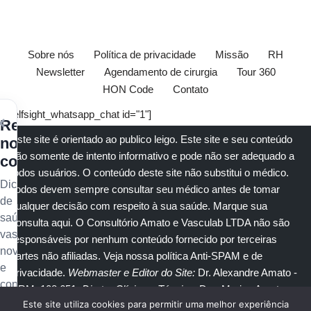
Sobre nós
Política de privacidade
Missão
RH
Newsletter
Agendamento de cirurgia
Tour 360
HON Code
Contato
[elfsight_whatsapp_chat id="1"]
×
Receba
Este site é orientado ao publico leigo. Este site e seu conteúdo
nossos
são somente de intento informativo e pode não ser adequado a
conteúdos
todos usuários. O conteúdo deste site não substitui o
médico
.
Dicas
Todos devem sempre consultar seu
médico
antes de tomar
de
qualquer decisão com respeito à sua saúde.
Marque sua
saúde
consulta aqui
. O Consultório Amato e
Vasculab
LTDA não são
vascular,
responsáveis por nenhum conteúdo fornecido por terceiras
novidades
partes não afiliadas.
Veja nossa política Anti-SPAM e de
e
privacidade
.
Webmaster e Editor do Site:
Dr. Alexandre Amato
-
conteúdo
CRM: 108.651
. Diretor Clínico e Técnico
: Dra. Marisa Amato
exclusivo
Este site utiliza cookies para permitir uma melhor experiência
CRM 30400 RTE 056950.