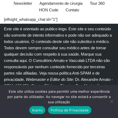
Newsletter
Agendamento de cirurgia
Tour 360
HON Code
Contato
[elfsight_whatsapp_chat id="1"]
Este site é orientado ao publico leigo. Este site e seu conteúdo
são somente de intento informativo e pode não ser adequado a
todos usuários. O conteúdo deste site não substitui o
médico
.
Todos devem sempre consultar seu
médico
antes de tomar
qualquer decisão com respeito à sua saúde.
Marque sua
consulta aqui
. O Consultório Amato e
Vasculab
LTDA não são
responsáveis por nenhum conteúdo fornecido por terceiras
partes não afiliadas.
Veja nossa política Anti-SPAM e de
privacidade
.
Webmaster e Editor do Site:
Dr. Alexandre Amato
-
CRM: 108.651
. Diretor Clínico e Técnico
: Dra. Marisa Amato
Este site utiliza cookies para permitir uma melhor experiência
CRM 30400 RTE 056950.
por parte do utilizador. Ao navegar no site estará a consentir a
sua utilização
© Copyright 2023
Amato Consultório Médico
. Todos direitos
Aceito
Política de Privacidade
reservados.