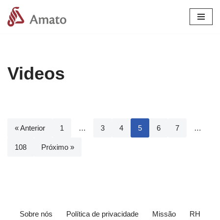
Pular
para
o
conteúdo
Videos
« Anterior
1
…
3
4
5
6
7
…
108
Próximo »
Sobre nós
Política de privacidade
Missão
RH