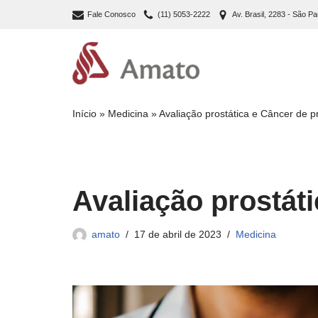
Fale Conosco
(11) 5053-2222
Av. Brasil, 2283 - São Pa
Pular
para
o
conteúdo
Início
»
Medicina
»
Avaliação prostática e Câncer de p
Avaliação prostáti
amato
17 de abril de 2023
Medicina