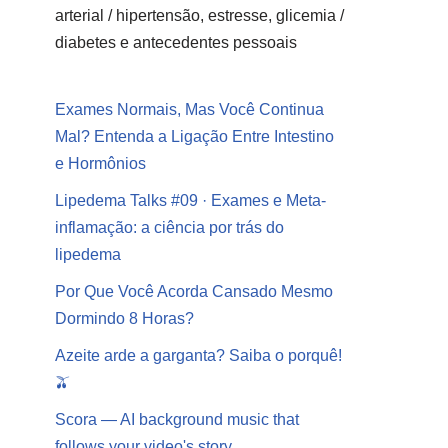
arterial / hipertensão, estresse, glicemia /
diabetes e antecedentes pessoais
Exames Normais, Mas Você Continua
Mal? Entenda a Ligação Entre Intestino
e Hormônios
Lipedema Talks #09 · Exames e Meta-
inflamação: a ciência por trás do
lipedema
Por Que Você Acorda Cansado Mesmo
Dormindo 8 Horas?
Azeite arde a garganta? Saiba o porquê!
🫒
Scora — AI background music that
follows your video's story