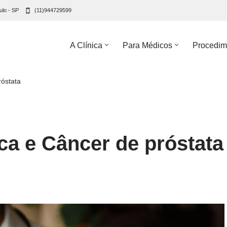
ulo - SP
(11)944729599
A Clínica
Para Médicos
Procedim
róstata
ca e Câncer de próstata