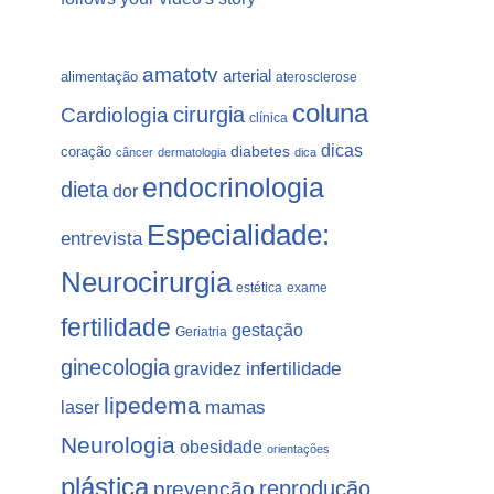
amatotv
arterial
alimentação
aterosclerose
coluna
Cardiologia
cirurgia
clínica
dicas
coração
diabetes
câncer
dermatologia
dica
endocrinologia
dieta
dor
Especialidade:
entrevista
Neurocirurgia
estética
exame
fertilidade
gestação
Geriatria
ginecologia
gravidez
infertilidade
lipedema
laser
mamas
Neurologia
obesidade
orientações
plástica
prevenção
reprodução