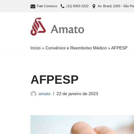
Fale Conosco
(11) 5053-2222
Av. Brasil, 2283 - São Pa
Pular
para
o
conteúdo
Início
»
Convênios e Reembolso Médico
»
AFPESP
AFPESP
amato
22 de janeiro de 2023