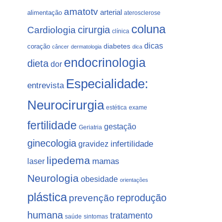
amatotv
arterial
alimentação
aterosclerose
coluna
Cardiologia
cirurgia
clínica
dicas
coração
diabetes
câncer
dermatologia
dica
endocrinologia
dieta
dor
Especialidade:
entrevista
Neurocirurgia
estética
exame
fertilidade
gestação
Geriatria
ginecologia
gravidez
infertilidade
lipedema
laser
mamas
Neurologia
obesidade
orientações
plástica
prevenção
reprodução
humana
tratamento
saúde
sintomas