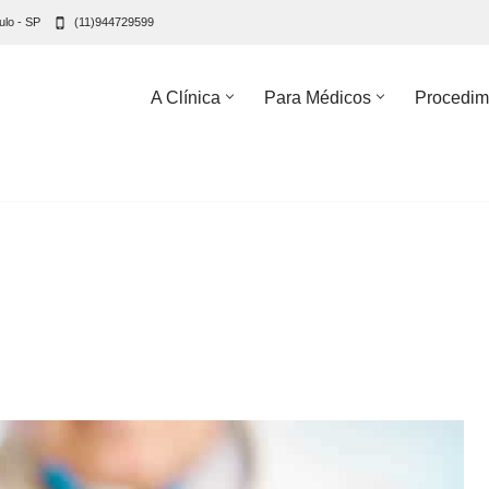
ulo - SP
(11)944729599
A Clínica
Para Médicos
Procedim