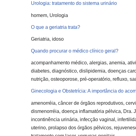
Urologia: tratamento do sistema urinário
homem, Urologia
O que a geriatria trata?
Geriatria, idoso
Quando procurar o médico clínico geral?
acompanhamento médico, alergias, anemia, ativida
diabetes, diagnóstico, dislipidemia, doenças card
nutrição, osteoporose, pré-operatório, refluxo, 
Ginecologia e Obstetrícia: A importância do a
amenorréia, câncer de órgãos reprodutivos, cervic
dismenorréia, doença inflamatória pélvica, Dra. Ju
incontinência urinária, infecção vaginal, infertili
uterino, prolapso dos órgãos pélvicos, rejuvenes
tratamento com laser, verrugas genitais