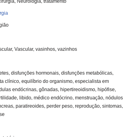
irurgia, Neurologia, tratamento
rgia
gião
cular, Vascular, vasinhos, vazinhos
abetes, disfunções hormonais, disfunções metabólicas,
a clínico, equilíbrio do organismo, especialista em
ulas endócrinas, gônadas, hipertireoidismo, hipófise,
tilidade, libido, médico endócrino, menstruação, nódulos
ncreas, paratireoides, perder peso, reprodução, sintomas,
ise