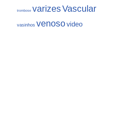
varizes
Vascular
trombose
venoso
video
vasinhos