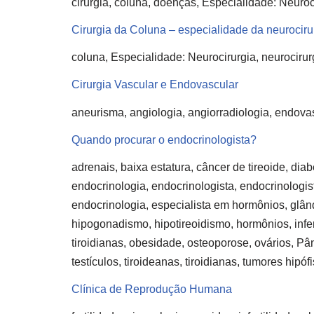
cirurgia, coluna, doenças, Especialidade: Neuroc
Cirurgia da Coluna – especialidade da neurociru
coluna, Especialidade: Neurocirurgia, neurocirur
Cirurgia Vascular e Endovascular
aneurisma, angiologia, angiorradiologia, endovas
Quando procurar o endocrinologista?
adrenais, baixa estatura, câncer de tireoide, di
endocrinologia, endocrinologista, endocrinologist
endocrinologia, especialista em hormônios, glând
hipogonadismo, hipotireoidismo, hormônios, infer
tiroidianas, obesidade, osteoporose, ovários, Pâ
testículos, tiroideanas, tiroidianas, tumores hipóf
Clínica de Reprodução Humana