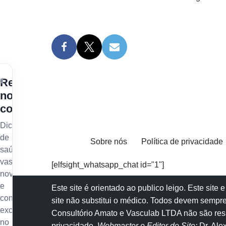
×
Receba
nossos
conteúdos
Dicas
de
Sobre nós
Política de privacidade
saúde
vascular,
[elfsight_whatsapp_chat id="1"]
novidades
e
Este site é orientado ao publico leigo. Este sit
conteúdo
site não substitui o
médico
. Todos devem sempre
exclusivo
Consultório Amato e
Vasculab
LTDA não são resp
no
privacidade
.
Webmaster e Editor do Site:
Dr. Al