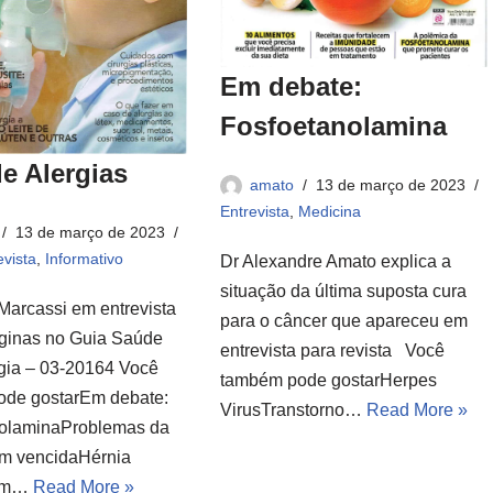
Em debate:
Fosfoetanolamina
e Alergias
amato
13 de março de 2023
Entrevista
,
Medicina
13 de março de 2023
evista
,
Informativo
Dr Alexandre Amato explica a
situação da última suposta cura
Marcassi em entrevista
para o câncer que apareceu em
rginas no Guia Saúde
entrevista para revista Você
rgia – 03-20164 Você
também pode gostarHerpes
de gostarEm debate:
VirusTranstorno…
Read More »
olaminaProblemas da
m vencidaHérnia
 em…
Read More »