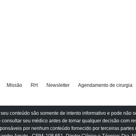
Missão
RH
Newsletter
Agendamento de cirurgia
e e seu conteúdo são somente de intento informativo e pode não
 consultar seu
médico
antes de tomar qualquer decisão com re
onsáveis por nenhum conteúdo fornecido por terceiras partes n
exandre Amato
- CRM: 108.651
. Diretor Clínico e Técnico
: Dra. 