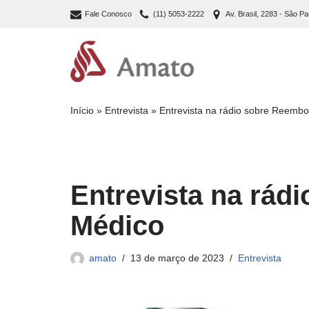
Fale Conosco
(11) 5053-2222
Av. Brasil, 2283 - São Pa
Pular
para
o
conteúdo
Início
»
Entrevista
»
Entrevista na rádio sobre Reemb
Entrevista na rád
Médico
amato
13 de março de 2023
Entrevista