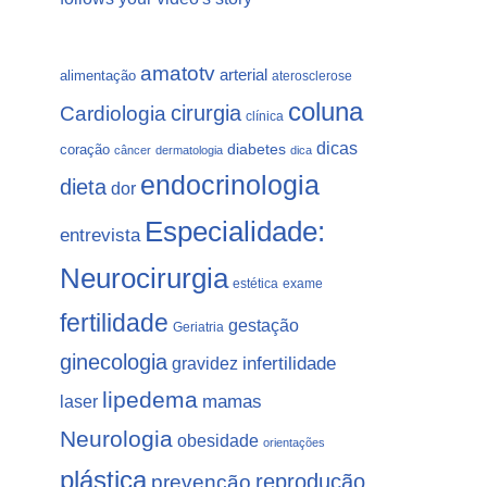
amatotv
arterial
alimentação
aterosclerose
coluna
Cardiologia
cirurgia
clínica
dicas
coração
diabetes
câncer
dermatologia
dica
endocrinologia
dieta
dor
Especialidade:
entrevista
Neurocirurgia
estética
exame
fertilidade
gestação
Geriatria
ginecologia
gravidez
infertilidade
lipedema
laser
mamas
Neurologia
obesidade
orientações
plástica
prevenção
reprodução