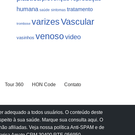
humana
tratamento
saúde
sintomas
varizes
Vascular
trombose
venoso
video
vasinhos
Tour 360
HON Code
Contato
 ser adequado a todos usuários. O conteúdo deste
speito à sua saúde.
Marque sua consulta aqui
. O
ão afiliadas.
Veja nossa política Anti-SPAM e de
Marisa Amato CRM 30400 RTE 056950.