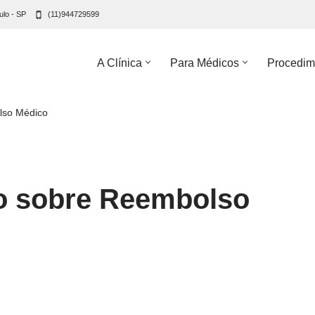
ulo - SP
(11)944729599
A Clínica
Para Médicos
Procedim
olso Médico
io sobre Reembolso