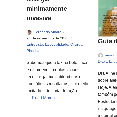
minimamente
invasiva
Fernando Amato
21 de novembro de 2023
Guia d
Entrevista
,
Especialidade: Cirurgia
Plástica
amato
Dicas
,
Entr
Sabemos que a toxina botulínica
e os preenchimentos faciais,
Dra Aline 
técnicas já muito difundidas e
sobre ale
com ótimos resultados, tem efeito
Hoje. Ale
limitado e de curta duração –
também po
…
Read More »
Fosfoetan
maquiage
inguinal