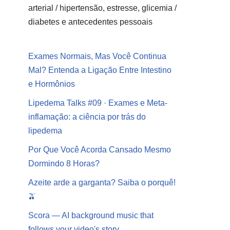
arterial / hipertensão, estresse, glicemia /
diabetes e antecedentes pessoais
Exames Normais, Mas Você Continua
Mal? Entenda a Ligação Entre Intestino
e Hormônios
Lipedema Talks #09 · Exames e Meta-
inflamação: a ciência por trás do
lipedema
Por Que Você Acorda Cansado Mesmo
Dormindo 8 Horas?
Azeite arde a garganta? Saiba o porquê!
🫒
Scora — AI background music that
follows your video's story