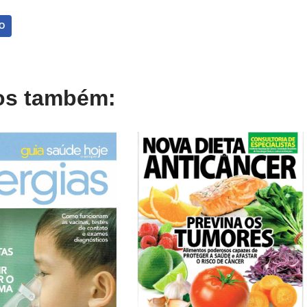
O
gos também: