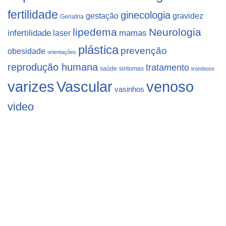
fertilidade
ginecologia
gestação
gravidez
Geriatria
lipedema
Neurologia
infertilidade
laser
mamas
plástica
prevenção
obesidade
orientações
reprodução humana
tratamento
saúde
sintomas
trombose
varizes
Vascular
venoso
vasinhos
video