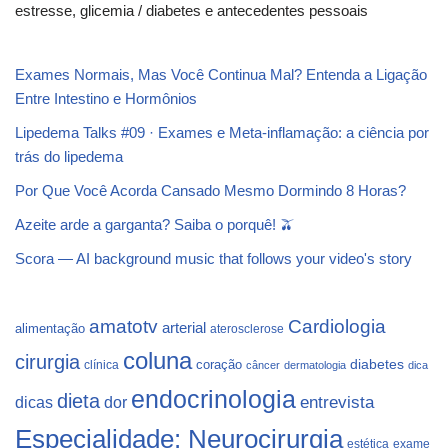
estresse, glicemia / diabetes e antecedentes pessoais
Exames Normais, Mas Você Continua Mal? Entenda a Ligação
Entre Intestino e Hormônios
Lipedema Talks #09 · Exames e Meta-inflamação: a ciência por
trás do lipedema
Por Que Você Acorda Cansado Mesmo Dormindo 8 Horas?
Azeite arde a garganta? Saiba o porquê! 🫒
Scora — AI background music that follows your video's story
Cardiologia
amatotv
arterial
alimentação
aterosclerose
coluna
cirurgia
coração
diabetes
clínica
câncer
dermatologia
dica
endocrinologia
dieta
dicas
dor
entrevista
Especialidade: Neurocirurgia
estética
exame