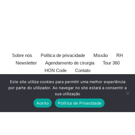
Sobre nós
Política de privacidade
Missão
RH
Newsletter
Agendamento de cirurgia
Tour 360
HON Code
Contato
[elfsight_whatsapp_chat id="1"]
Este site utiliza cookies para permitir uma melhor experiência
×
Receba
por parte do utilizador. Ao navegar no site estará a consentir a
Este site é orientado ao publico leigo. Este site e seu conteúdo
nossos
sua utilização
são somente de intento informativo e pode não ser adequado a
conteúdos
Aceito
Política de Privacidade
todos usuários. O conteúdo deste site não substitui o
médico
.
Dicas
Todos devem sempre consultar seu
médico
antes de tomar
de
qualquer decisão com respeito à sua saúde.
Marque sua
saúde
consulta aqui
. O Consultório Amato e
Vasculab
LTDA não são
vascular,