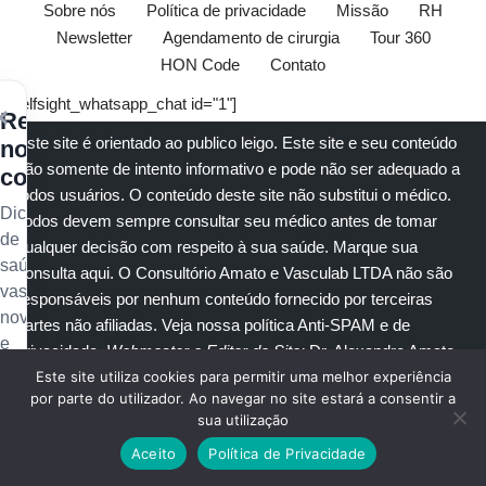
Sobre nós
Política de privacidade
Missão
RH
Newsletter
Agendamento de cirurgia
Tour 360
HON Code
Contato
[elfsight_whatsapp_chat id="1"]
×
Receba
Este site é orientado ao publico leigo. Este site e seu conteúdo
nossos
são somente de intento informativo e pode não ser adequado a
conteúdos
todos usuários. O conteúdo deste site não substitui o
médico
.
Dicas
Todos devem sempre consultar seu
médico
antes de tomar
de
qualquer decisão com respeito à sua saúde.
Marque sua
saúde
consulta aqui
. O Consultório Amato e
Vasculab
LTDA não são
vascular,
responsáveis por nenhum conteúdo fornecido por terceiras
novidades
partes não afiliadas.
Veja nossa política Anti-SPAM e de
e
privacidade
.
Webmaster e Editor do Site:
Dr. Alexandre Amato
-
conteúdo
CRM: 108.651
. Diretor Clínico e Técnico
: Dra. Marisa Amato
Este site utiliza cookies para permitir uma melhor experiência
exclusivo
por parte do utilizador. Ao navegar no site estará a consentir a
CRM 30400 RTE 056950.
no
sua utilização
seu
Aceito
Política de Privacidade
© Copyright 2023
Amato Consultório Médico
. Todos direitos
e-