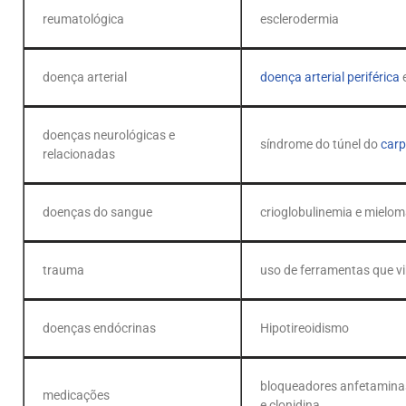
reumatológica
esclerodermia
doença arterial
doença arterial periférica
e
doenças neurológicas e
síndrome do túnel do
car
relacionadas
doenças do sangue
crioglobulinemia e mielom
trauma
uso de ferramentas que v
doenças endócrinas
Hipotireoidismo
bloqueadores anfetaminas
medicações
e clonidina