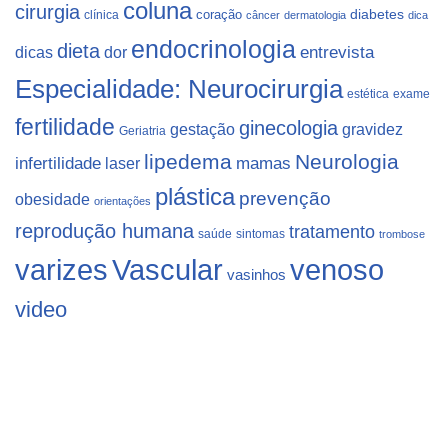
coluna
cirurgia
coração
diabetes
clínica
câncer
dermatologia
dica
endocrinologia
dieta
dicas
dor
entrevista
Especialidade: Neurocirurgia
estética
exame
fertilidade
ginecologia
gestação
gravidez
Geriatria
lipedema
Neurologia
infertilidade
laser
mamas
plástica
prevenção
obesidade
orientações
reprodução humana
tratamento
saúde
sintomas
trombose
varizes
Vascular
venoso
vasinhos
video