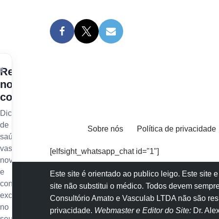
×
Receba
nossos
conteúdos
Dicas
de
Sobre nós
Política de privacidade
saúde
vascular,
[elfsight_whatsapp_chat id="1"]
novidades
e
Este site é orientado ao publico leigo. Este sit
conteúdo
site não substitui o
médico
. Todos devem sempre
exclusivo
Consultório Amato e
Vasculab
LTDA não são resp
no
privacidade
.
Webmaster e Editor do Site:
Dr. Al
seu