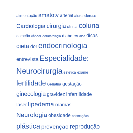
amatotv
arterial
alimentação
aterosclerose
coluna
Cardiologia
cirurgia
clínica
dicas
coração
diabetes
câncer
dermatologia
dica
endocrinologia
dieta
dor
Especialidade:
entrevista
Neurocirurgia
estética
exame
fertilidade
gestação
Geriatria
ginecologia
gravidez
infertilidade
lipedema
laser
mamas
Neurologia
obesidade
orientações
plástica
prevenção
reprodução