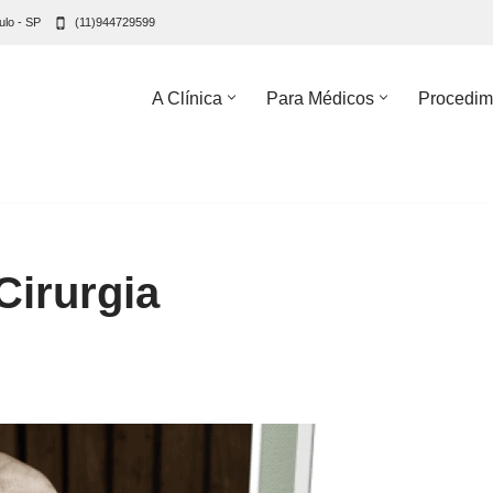
ulo - SP
(11)944729599
A Clínica
Para Médicos
Procedim
Cirurgia