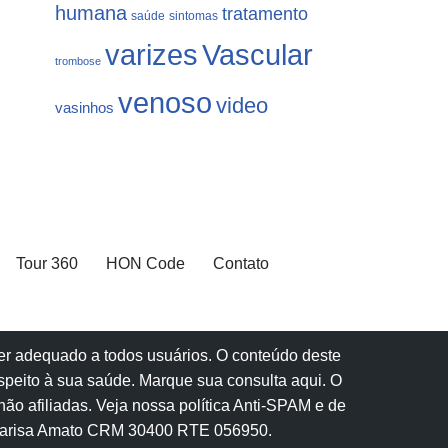
humana
tratamento
saúde
sintomas
varizes
Vascular
trombose
venoso
video
vasinhos
Tour 360
HON Code
Contato
 ser adequado a todos usuários. O conteúdo deste
speito à sua saúde.
Marque sua consulta aqui
. O
ão afiliadas.
Veja nossa política Anti-SPAM e de
Marisa Amato CRM 30400 RTE 056950.