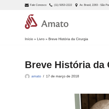
Fale Conosco
(11) 5053-2222
Av. Brasil, 2283 - São Pa
Pular
para
o
conteúdo
Início
»
Livro
»
Breve História da Cirurgia
Breve História da 
amato
17 de março de 2018