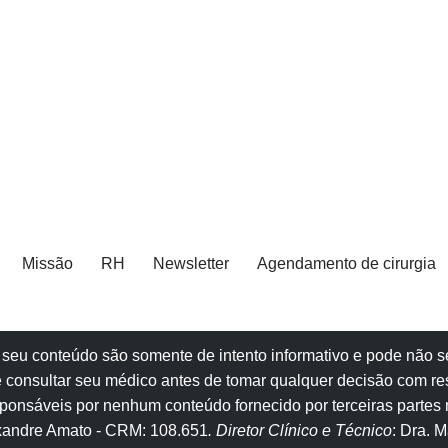
Missão
RH
Newsletter
Agendamento de cirurgia
e e seu conteúdo são somente de intento informativo e pode não
 consultar seu
médico
antes de tomar qualquer decisão com re
onsáveis por nenhum conteúdo fornecido por terceiras partes n
exandre Amato
- CRM: 108.651
. Diretor Clínico e Técnico
: Dra. 