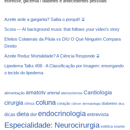
estresse, glicemia / diabetes e antecedentes pessoais
Azeite arde a garganta? Saiba o porquê! 🫒
Scora — AI background music that follows your video's story
Efeitos Colaterais da Pílula vs DIU O Que Ninguém Compara
Direito
Azeite Reduz Mortalidade? A Ciência Responde 🫒
Lipedema Talks #08 · A Classificação por Imagem: enxergando
o tecido do lipedema
Cardiologia
amatotv
arterial
alimentação
aterosclerose
coluna
cirurgia
coração
diabetes
clínica
câncer
dermatologia
dica
endocrinologia
dieta
dicas
dor
entrevista
Especialidade: Neurocirurgia
estética
exame