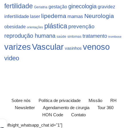
fertilidade
ginecologia
gestação
gravidez
Geriatria
lipedema
Neurologia
infertilidade
laser
mamas
plástica
prevenção
obesidade
orientações
reprodução humana
tratamento
saúde
sintomas
trombose
varizes
Vascular
venoso
vasinhos
video
Sobre nós
Política de privacidade
Missão
RH
Newsletter
Agendamento de cirurgia
Tour 360
HON Code
Contato
[elfsight_whatsapp_chat id="1"]