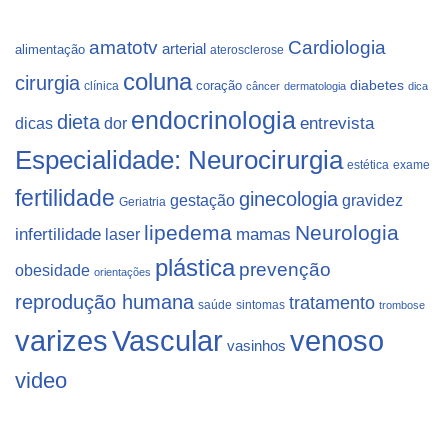
Cardiologia
amatotv
arterial
alimentação
aterosclerose
coluna
cirurgia
coração
diabetes
clínica
câncer
dermatologia
dica
endocrinologia
dieta
dicas
dor
entrevista
Especialidade: Neurocirurgia
estética
exame
fertilidade
ginecologia
gestação
gravidez
Geriatria
lipedema
Neurologia
infertilidade
laser
mamas
plástica
prevenção
obesidade
orientações
reprodução humana
tratamento
saúde
sintomas
trombose
varizes
Vascular
venoso
vasinhos
video