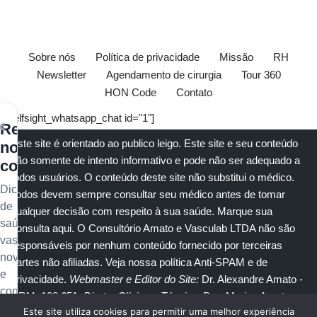
Sobre nós
Política de privacidade
Missão
RH
Newsletter
Agendamento de cirurgia
Tour 360
HON Code
Contato
[elfsight_whatsapp_chat id="1"]
×
Receba
Este site é orientado ao publico leigo. Este site e seu conteúdo
nossos
são somente de intento informativo e pode não ser adequado a
conteúdos
todos usuários. O conteúdo deste site não substitui o
médico
.
Dicas
Todos devem sempre consultar seu
médico
antes de tomar
de
qualquer decisão com respeito à sua saúde.
Marque sua
saúde
consulta aqui
. O Consultório Amato e
Vasculab
LTDA não são
vascular,
responsáveis por nenhum conteúdo fornecido por terceiras
novidades
partes não afiliadas.
Veja nossa política Anti-SPAM e de
e
privacidade
.
Webmaster e Editor do Site:
Dr. Alexandre Amato
-
conteúdo
CRM: 108.651
. Diretor Clínico e Técnico
: Dra. Marisa Amato
exclusivo
Este site utiliza cookies para permitir uma melhor experiência
CRM 30400 RTE 056950.