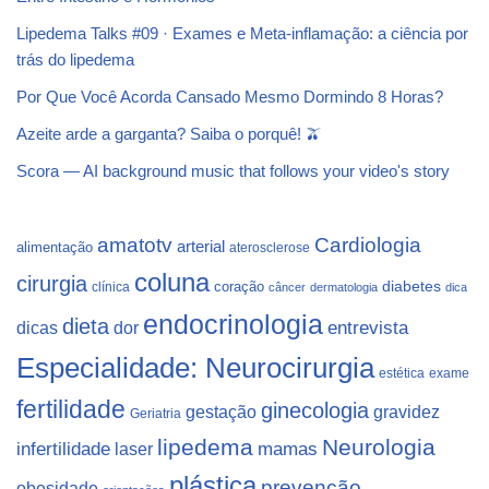
Lipedema Talks #09 · Exames e Meta-inflamação: a ciência por
trás do lipedema
Por Que Você Acorda Cansado Mesmo Dormindo 8 Horas?
Azeite arde a garganta? Saiba o porquê! 🫒
Scora — AI background music that follows your video's story
Cardiologia
amatotv
arterial
alimentação
aterosclerose
coluna
cirurgia
coração
diabetes
clínica
câncer
dermatologia
dica
endocrinologia
dieta
dicas
dor
entrevista
Especialidade: Neurocirurgia
estética
exame
fertilidade
ginecologia
gestação
gravidez
Geriatria
lipedema
Neurologia
infertilidade
laser
mamas
plástica
prevenção
obesidade