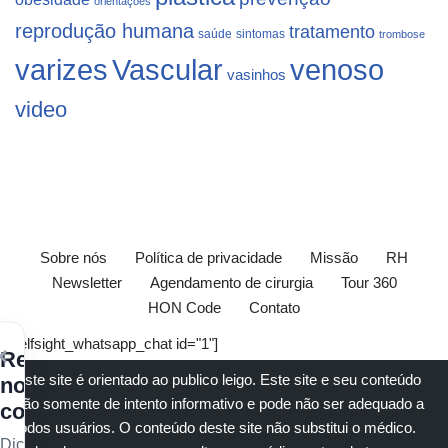
orientações
reprodução humana
tratamento
saúde
sintomas
trombose
varizes
Vascular
venoso
vasinhos
video
Sobre nós
Política de privacidade
Missão
RH
Newsletter
Agendamento de cirurgia
Tour 360
HON Code
Contato
[elfsight_whatsapp_chat id="1"]
×
Receba
Este site é orientado ao publico leigo. Este site e seu conteúdo
nossos
são somente de intento informativo e pode não ser adequado a
conteúdos
todos usuários. O conteúdo deste site não substitui o
médico
.
Dicas