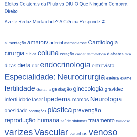
Efeitos Colaterais da Pílula vs DIU O Que Ninguém Compara
Direito
Azeite Reduz Mortalidade? A Ciência Responde 🫒
Cardiologia
amatotv
arterial
alimentação
aterosclerose
coluna
cirurgia
coração
diabetes
clínica
câncer
dermatologia
dica
endocrinologia
dieta
dicas
dor
entrevista
Especialidade: Neurocirurgia
estética
exame
fertilidade
ginecologia
gestação
gravidez
Geriatria
lipedema
Neurologia
infertilidade
laser
mamas
plástica
prevenção
obesidade
orientações
reprodução humana
tratamento
saúde
sintomas
trombose
varizes
Vascular
venoso
vasinhos