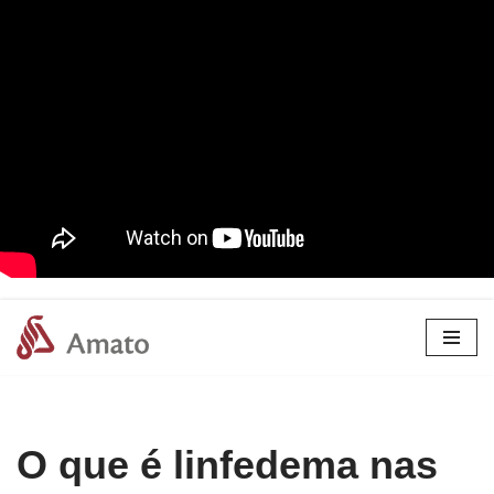
Pular
para
o
conteúdo
O que é linfedema nas