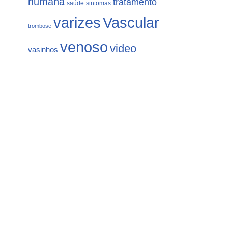
humana
tratamento
saúde
sintomas
varizes
Vascular
trombose
venoso
video
vasinhos