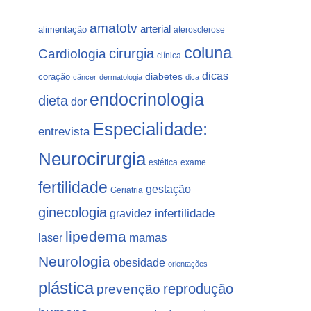
amatotv
arterial
alimentação
aterosclerose
coluna
Cardiologia
cirurgia
clínica
dicas
coração
diabetes
câncer
dermatologia
dica
endocrinologia
dieta
dor
Especialidade:
entrevista
Neurocirurgia
estética
exame
fertilidade
gestação
Geriatria
ginecologia
gravidez
infertilidade
lipedema
laser
mamas
Neurologia
obesidade
orientações
plástica
prevenção
reprodução