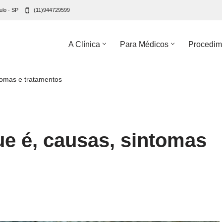
ulo - SP
(11)944729599
A Clínica
Para Médicos
Procedim
tomas e tratamentos
e é, causas, sintomas