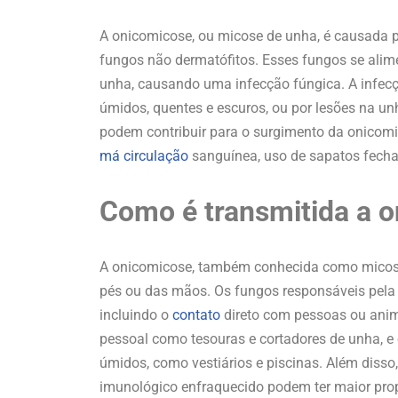
A onicomicose, ou micose de unha, é causada po
fungos não dermatófitos. Esses fungos se alim
unha, causando uma infecção fúngica. A infec
úmidos, quentes e escuros, ou por lesões na un
podem contribuir para o surgimento da onicom
má circulação
sanguínea, uso de sapatos fecha
Como é transmitida a 
A onicomicose, também conhecida como micose
pés ou das mãos. Os fungos responsáveis pela
incluindo o
contato
direto com pessoas ou anim
pessoal como tesouras e cortadores de unha, 
úmidos, como vestiários e piscinas. Além diss
imunológico enfraquecido podem ter maior pro