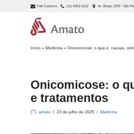
Fale Conosco
(11) 5053-2222
Av. Brasil, 2283 - São Pa
Pular
para
o
conteúdo
Início
»
Medicina
»
Onicomicose: o que é, causas, sin
Onicomicose: o qu
e tratamentos
amato
23 de julho de 2025
Medicina