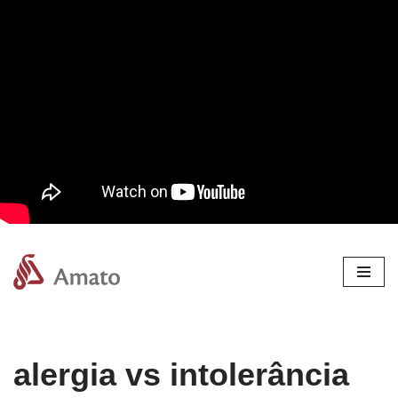
Pular
para
o
conteúdo
alergia vs intolerância