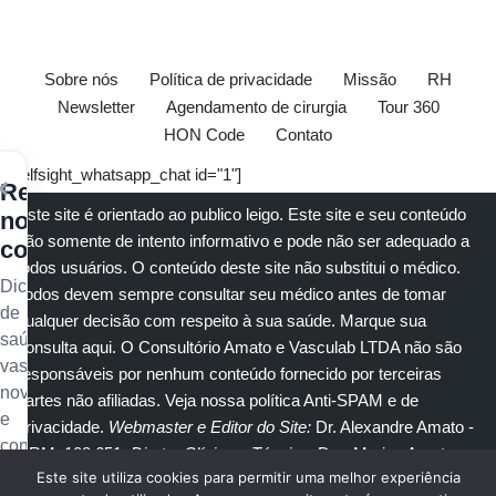
Sobre nós
Política de privacidade
Missão
RH
Newsletter
Agendamento de cirurgia
Tour 360
HON Code
Contato
[elfsight_whatsapp_chat id="1"]
×
Receba
Este site é orientado ao publico leigo. Este site e seu conteúdo
nossos
são somente de intento informativo e pode não ser adequado a
conteúdos
todos usuários. O conteúdo deste site não substitui o
médico
.
Dicas
Todos devem sempre consultar seu
médico
antes de tomar
de
qualquer decisão com respeito à sua saúde.
Marque sua
saúde
consulta aqui
. O Consultório Amato e
Vasculab
LTDA não são
vascular,
responsáveis por nenhum conteúdo fornecido por terceiras
novidades
partes não afiliadas.
Veja nossa política Anti-SPAM e de
e
privacidade
.
Webmaster e Editor do Site:
Dr. Alexandre Amato
-
conteúdo
CRM: 108.651
. Diretor Clínico e Técnico
: Dra. Marisa Amato
exclusivo
Este site utiliza cookies para permitir uma melhor experiência
CRM 30400 RTE 056950.