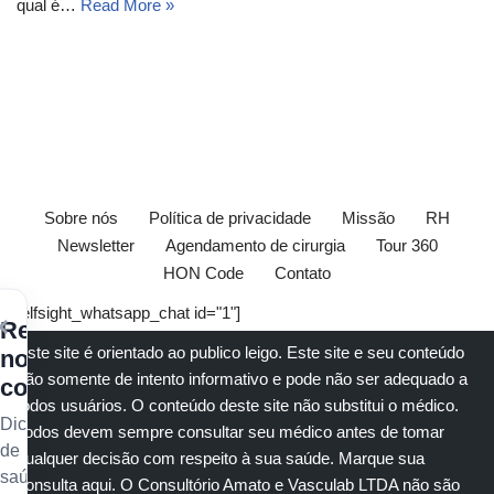
qual é…
Read More »
Sobre nós
Política de privacidade
Missão
RH
Newsletter
Agendamento de cirurgia
Tour 360
HON Code
Contato
[elfsight_whatsapp_chat id="1"]
×
Receba
Este site é orientado ao publico leigo. Este site e seu conteúdo
nossos
são somente de intento informativo e pode não ser adequado a
conteúdos
todos usuários. O conteúdo deste site não substitui o
médico
.
Dicas
Todos devem sempre consultar seu
médico
antes de tomar
de
qualquer decisão com respeito à sua saúde.
Marque sua
saúde
consulta aqui
. O Consultório Amato e
Vasculab
LTDA não são