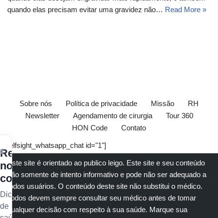
quando elas precisam evitar uma gravidez não…
Read More »
Sobre nós
Política de privacidade
Missão
RH
Newsletter
Agendamento de cirurgia
Tour 360
HON Code
Contato
[elfsight_whatsapp_chat id="1"]
×
Receba
Este site é orientado ao publico leigo. Este site e seu conteúdo
nossos
são somente de intento informativo e pode não ser adequado a
conteúdos
todos usuários. O conteúdo deste site não substitui o
médico
.
Dicas
Todos devem sempre consultar seu
médico
antes de tomar
de
qualquer decisão com respeito à sua saúde.
Marque sua
saúde