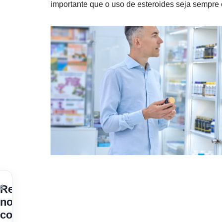
importante que o uso de esteroides seja sempre
×
Receba
nossos
conteúdos