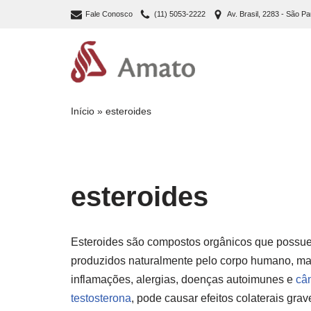
Fale Conosco
(11) 5053-2222
Av. Brasil, 2283 - São Pa
Pular
para
o
conteúdo
Início
»
esteroides
esteroides
Esteroides são compostos orgânicos que possuem
produzidos naturalmente pelo corpo humano, ma
inflamações, alergias, doenças autoimunes e
câ
testosterona
, pode causar efeitos colaterais gra