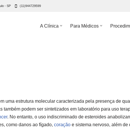
ulo - SP
(11)944729599
A Clínica
Para Médicos
Procedim
 uma estrutura molecular caracterizada pela presença de quatr
s também podem ser sintetizados em laboratório para uso tera
ncer
. No entanto, o uso indiscriminado de esteroides anabolizan
ves, como danos ao fígado,
coração
e sistema nervoso, além de d