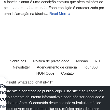
A fascite plantar é uma condição comum que afeta milhões de
pessoas em todo o mundo. Essa condição é caracterizada por
uma inflamação na fáscia…
Read More »
Sobre nós
Política de privacidade
Missão
RH
Newsletter
Agendamento de cirurgia
Tour 360
HON Code
Contato
[elfsight_whatsapp_chat id="1"]
×
Receba
Este site é orientado ao publico leigo. Este site e seu conteúdo
nossos
são somente de intento informativo e pode não ser adequado a
conteúdos
todos usuários. O conteúdo deste site não substitui o
médico
.
Dicas
Todos devem sempre consultar seu
médico
antes de tomar