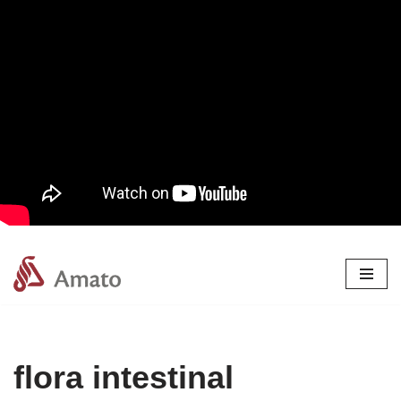
Pular
para
o
conteúdo
flora intestinal