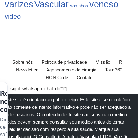
varizes
Vascular
venoso
vasinhos
video
Sobre nós
Política de privacidade
Missão
RH
Newsletter
Agendamento de cirurgia
Tour 360
HON Code
Contato
[elfsight_whatsapp_chat id="1"]
×
Receba
Este site é orientado ao publico leigo. Este site e seu conteúdo
nossos
são somente de intento informativo e pode não ser adequado a
conteúdos
todos usuários. O conteúdo deste site não substitui o
médico
.
Dicas
Todos devem sempre consultar seu
médico
antes de tomar
de
qualquer decisão com respeito à sua saúde.
Marque sua
saúde
consulta aqui
. O Consultório Amato e
Vasculab
LTDA não são