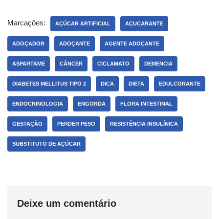
Marcações:
AÇÚCAR ARTIFICIAL
AÇUCARANTE
ADOÇADOR
ADOÇANTE
AGENTE ADOÇANTE
ASPARTAME
CÂNCER
CICLAMATO
DEMENCIA
DIABETES MELLITUS TIPO 2
DICA
DIETA
EDULCORANTE
ENDOCRINOLOGIA
ENGORDA
FLORA INTESTINAL
GESTAÇÃO
PERDER PESO
RESISTÊNCIA INSULÍNICA
SUBSTITUTO DE AÇÚCAR
Deixe um comentário