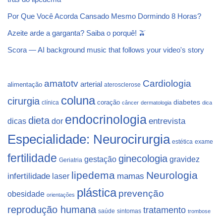
Por Que Você Acorda Cansado Mesmo Dormindo 8 Horas?
Azeite arde a garganta? Saiba o porquê! 🫒
Scora — AI background music that follows your video's story
Cardiologia
amatotv
arterial
alimentação
aterosclerose
coluna
cirurgia
coração
diabetes
clínica
câncer
dermatologia
dica
endocrinologia
dieta
dicas
dor
entrevista
Especialidade: Neurocirurgia
estética
exame
fertilidade
ginecologia
gestação
gravidez
Geriatria
lipedema
Neurologia
infertilidade
laser
mamas
plástica
prevenção
obesidade
orientações
reprodução humana
tratamento
saúde
sintomas
trombose