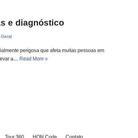
as e diagnóstico
 Geral
ialmente perigosa que afeta muitas pessoas em
 levar a…
Read More »
Tour 360
HON Code
Contato