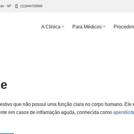
ulo - SP
(11)944729599
A Clínica
Para Médicos
Procedim
ce
estivo que não possui uma função clara no corpo humano. Ele 
amente em casos de inflamação aguda, conhecida como
apendicit