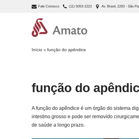
Fale Conosco
(11) 5053-2222
Av. Brasil, 2283 - São Pa
Pular
para
o
conteúdo
Início
»
função do apêndice
função do apêndi
A função do apêndice é um órgão do sistema dig
intestino grosso e pode ser removido cirurgic
de saúde a longo prazo.