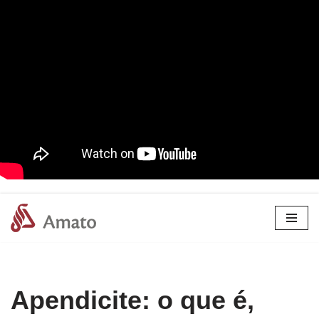
Pular
para
o
conteúdo
Apendicite: o que é,