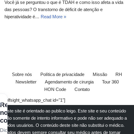
Você já se perguntou o que é TDAH e como isso afeta a vida
das pessoas? O transtorno de déficit de atenção e
hiperatividade é…
Read More »
Sobre nós
Política de privacidade
Missão
RH
Newsletter
Agendamento de cirurgia
Tour 360
HON Code
Contato
[elfsight_whatsapp_chat id="1"]
×
Receba
Este site é orientado ao publico leigo. Este site e seu conteúdo
nossos
são somente de intento informativo e pode não ser adequado a
conteúdos
todos usuários. O conteúdo deste site não substitui o
médico
.
Dicas
Todos devem sempre consultar seu
médico
antes de tomar