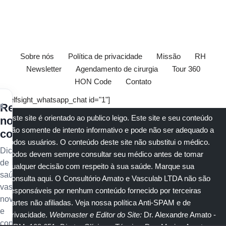
Sobre nós
Política de privacidade
Missão
RH
Newsletter
Agendamento de cirurgia
Tour 360
HON Code
Contato
[elfsight_whatsapp_chat id="1"]
×
Receba
Este site é orientado ao publico leigo. Este site e seu conteúdo
nossos
são somente de intento informativo e pode não ser adequado a
conteúdos
todos usuários. O conteúdo deste site não substitui o
médico
.
Dicas
Todos devem sempre consultar seu
médico
antes de tomar
de
qualquer decisão com respeito à sua saúde.
Marque sua
saúde
consulta aqui
. O Consultório Amato e
Vasculab
LTDA não são
vascular,
responsáveis por nenhum conteúdo fornecido por terceiras
novidades
partes não afiliadas.
Veja nossa política Anti-SPAM e de
e
privacidade
.
Webmaster e Editor do Site:
Dr. Alexandre Amato
-
conteúdo