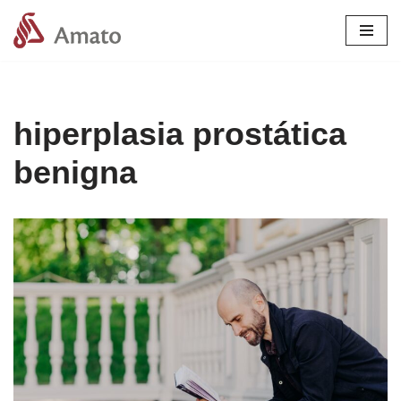
Pular
para
o
conteúdo
hiperplasia prostática
benigna