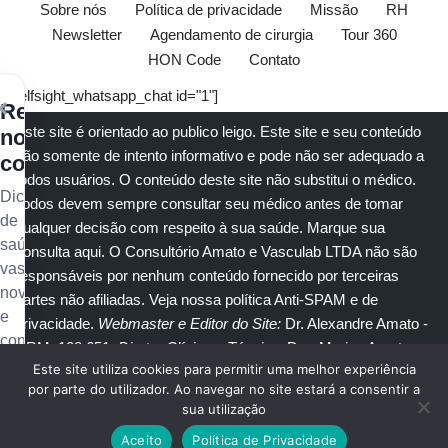
Sobre nós
Política de privacidade
Missão
RH
Newsletter
Agendamento de cirurgia
Tour 360
HON Code
Contato
[elfsight_whatsapp_chat id="1"]
×
Receba
Este site é orientado ao publico leigo. Este site e seu conteúdo
nossos
são somente de intento informativo e pode não ser adequado a
conteúdos
todos usuários. O conteúdo deste site não substitui o
médico
.
Dicas
Todos devem sempre consultar seu
médico
antes de tomar
de
qualquer decisão com respeito à sua saúde.
Marque sua
saúde
consulta aqui
. O Consultório Amato e
Vasculab
LTDA não são
vascular,
responsáveis por nenhum conteúdo fornecido por terceiras
novidades
partes não afiliadas.
Veja nossa política Anti-SPAM e de
e
privacidade
.
Webmaster e Editor do Site:
Dr. Alexandre Amato
-
conteúdo
CRM: 108.651
. Diretor Clínico e Técnico
: Dra. Marisa Amato
exclusivo
Este site utiliza cookies para permitir uma melhor experiência
CRM 30400 RTE 056950.
no
por parte do utilizador. Ao navegar no site estará a consentir a
sua utilização
seu
© Copyright 2023
Amato Consultório Médico
. Todos direitos
e-
Aceito
Política de Privacidade