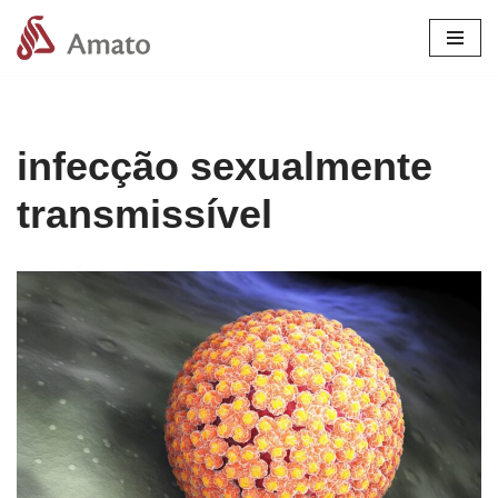
Pular
para
o
conteúdo
infecção sexualmente
transmissível