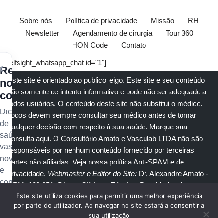
Sobre nós
Política de privacidade
Missão
RH
Newsletter
Agendamento de cirurgia
Tour 360
HON Code
Contato
[elfsight_whatsapp_chat id="1"]
×
Receba
Este site é orientado ao publico leigo. Este site e seu conteúdo
nossos
são somente de intento informativo e pode não ser adequado a
conteúdos
todos usuários. O conteúdo deste site não substitui o
médico
.
Dicas
Todos devem sempre consultar seu
médico
antes de tomar
de
qualquer decisão com respeito à sua saúde.
Marque sua
saúde
consulta aqui
. O Consultório Amato e
Vasculab
LTDA não são
vascular,
responsáveis por nenhum conteúdo fornecido por terceiras
novidades
partes não afiliadas.
Veja nossa política Anti-SPAM e de
e
privacidade
.
Webmaster e Editor do Site:
Dr. Alexandre Amato
-
conteúdo
CRM: 108.651
. Diretor Clínico e Técnico
: Dra. Marisa Amato
exclusivo
Este site utiliza cookies para permitir uma melhor experiência
CRM 30400 RTE 056950.
no
por parte do utilizador. Ao navegar no site estará a consentir a
sua utilização
seu