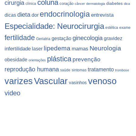
coluna
cirurgia
coração
diabetes
clínica
câncer
dermatologia
dica
endocrinologia
dieta
dicas
dor
entrevista
Especialidade: Neurocirurgia
estética
exame
fertilidade
ginecologia
gestação
gravidez
Geriatria
lipedema
Neurologia
infertilidade
laser
mamas
plástica
prevenção
obesidade
orientações
reprodução humana
tratamento
saúde
sintomas
trombose
varizes
Vascular
venoso
vasinhos
video