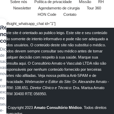
Sobre nós
Política de privacidade
Missão
RH
Newsletter
Agendamento de cirurgia
Tour 360
HON Code
Contato
[elfsight_whatsapp_chat id="1"]
×
Receba
Este site é orientado ao publico leigo. Este site e seu conteúdo
nossos
são somente de intento informativo e pode não ser adequado a
conteúdos
todos usuários. O conteúdo deste site não substitui o
médico
.
Dicas
Todos devem sempre consultar seu
médico
antes de tomar
de
qualquer decisão com respeito à sua saúde.
Marque sua
saúde
consulta aqui
. O Consultório Amato e
Vasculab
LTDA não são
vascular,
responsáveis por nenhum conteúdo fornecido por terceiras
novidades
partes não afiliadas.
Veja nossa política Anti-SPAM e de
e
privacidade
.
Webmaster e Editor do Site:
Dr. Alexandre Amato
-
conteúdo
CRM: 108.651
. Diretor Clínico e Técnico
: Dra. Marisa Amato
exclusivo
CRM 30400 RTE 056950.
no
seu
© Copyright 2023
Amato Consultório Médico
. Todos direitos
e-
reservados.